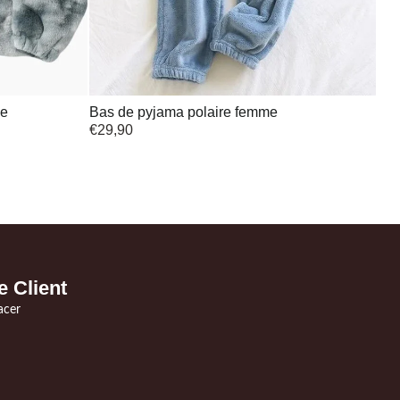
me
Bas de pyjama polaire femme
€
29,90
e Client
acer