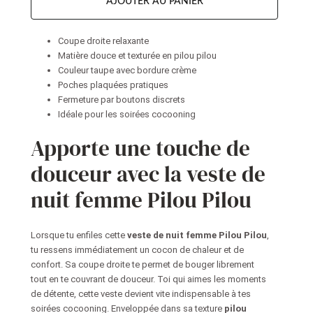
AJOUTER AU PANIER
Coupe droite relaxante
Matière douce et texturée en pilou pilou
Couleur taupe avec bordure crème
Poches plaquées pratiques
Fermeture par boutons discrets
Idéale pour les soirées cocooning
Apporte une touche de
douceur avec la veste de
nuit femme Pilou Pilou
Lorsque tu enfiles cette
veste de nuit femme Pilou Pilou
,
tu ressens immédiatement un cocon de chaleur et de
confort. Sa coupe droite te permet de bouger librement
tout en te couvrant de douceur. Toi qui aimes les moments
de détente, cette veste devient vite indispensable à tes
soirées cocooning. Enveloppée dans sa texture
pilou