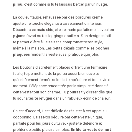
pilou
, c’est comme si tu te laissais bercer par un nuage.
La couleur taupe, rehaussée par des bordures crème,
ajoute une touche élégante à ce vêtement d’intérieur.
Décontractée mais chic, elle se marie parfaitement avec ton
pyjama favori ou tes leggings douillets. Son design subtil
te permet d’être à l’aise sans compromettre ton style,
même à la maison. Les petits détails comme les
poches
plaquées
rendent la veste aussi pratique que jolie.
Les boutons discrètement placés offrent une fermeture
facile, te permettant de la porter aussi bien ouverte
qu’entièrement fermée selon la température et ton envie du
moment. L’élégance rencontrée par la simplicité donne à
cette veste tout son charme. Tu pourras t’y glisser dès que
tu souhaites te réfugier dans un fabuleux écrin de chaleur.
On est d’accord, il est difficile de résister à cet appel au
cocooning. Laisse-toi séduire par cette veste unique,
parfaite pour les jours où tu veux juste te détendre et
profiter de petits plaisirs simples.
Enfile ta veste de nuit