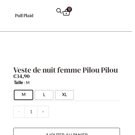
0
Pull Plaid
Veste de nuit femme Pilou Pilou
€
34,90
quantité
Taille
: M
de
Veste
M
L
XL
de
nuit
-
+
femme
Pilou
Pilou