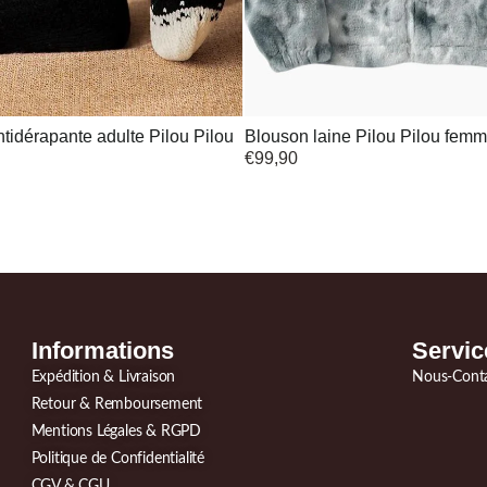
tidérapante adulte Pilou Pilou
Blouson laine Pilou Pilou fem
€
99,90
Informations
Servic
Expédition & Livraison
Nous-Cont
Retour & Remboursement
Mentions Légales & RGPD
Politique de Confidentialité
CGV & CGU