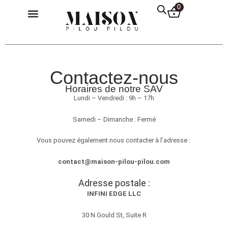
Aller
Menu
0
au
contenu
Pilou Pilou Femme
Pilou Pilou Homme
Pilou Pilou Enfant
Pull Plaid
Contactez-nous
Horaires de notre SAV
Lundi – Vendredi : 9h – 17h
Samedi – Dimanche : Fermé
Vous pouvez également nous contacter à l’adresse :
contact@maison-pilou-pilou.com
Adresse postale :
INFINI EDGE LLC
30 N Gould St, Suite R