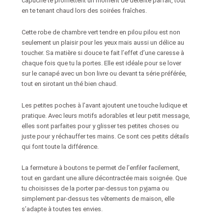
capuche te promettent un moment de détente parfait, tout
en te tenant chaud lors des soirées fraîches.
Cette robe de chambre vert tendre en pilou pilou est non
seulement un plaisir pour les yeux mais aussi un délice au
toucher. Sa matière si douce te fait l’effet d’une caresse à
chaque fois que tu la portes. Elle est idéale pour se lover
sur le canapé avec un bon livre ou devant ta série préférée,
tout en sirotant un thé bien chaud.
Les petites poches à l’avant ajoutent une touche ludique et
pratique. Avec leurs motifs adorables et leur petit message,
elles sont parfaites pour y glisser tes petites choses ou
juste pour y réchauffer tes mains. Ce sont ces petits détails
qui font toute la différence.
La fermeture à boutons te permet de l’enfiler facilement,
tout en gardant une allure décontractée mais soignée. Que
tu choisisses de la porter par-dessus ton pyjama ou
simplement par-dessus tes vêtements de maison, elle
s’adapte à toutes tes envies.