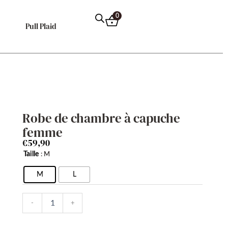
0
Pull Plaid
Robe de chambre à capuche
femme
€
59,90
quantité
Taille
: M
de
Robe
M
L
de
chambre
-
+
à
capuche
femme