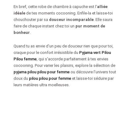
En bref, cette robe de chambre à capuche est l’
alliée
idéale
de tes moments cocooning. Enfile-la et laisse-toi
chouchouter par sa
douceur incomparable
. Elle saura
faire de chaque instant chez toi un
pur moment de
bonheur
.
Quand tu as envie d’un peu de douceur rien que pour toi,
craque pour le confort irrésistible du
Pyjama vert Pilou
Pilou femme
, qui s’accorde parfaitement à tes envies
cocooning. Pour varier les plaisirs, explore la sélection de
pyjama pilou pilou pour femme
ou découvre l’univers tout
doux du
pilou pilou pour femme
et laisse-toi séduire par
leurs matières ultra moelleuses.