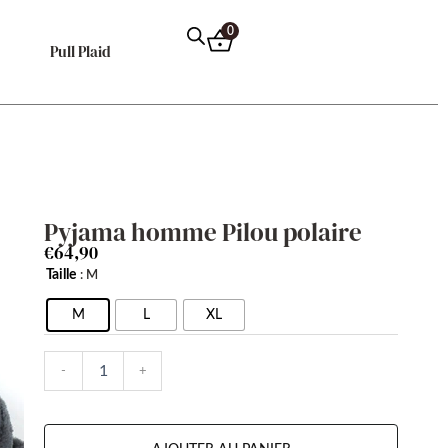
0
Pull Plaid
Pyjama homme Pilou polaire
€
64,90
quantité
Taille
: M
de
Pyjama
M
L
XL
homme
Pilou
-
+
polaire