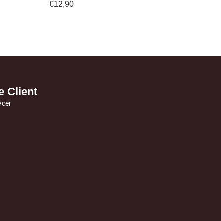
€
12,90
e Client
acer