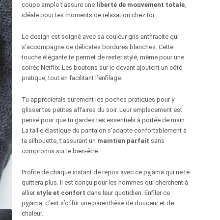
coupe ample t’assure une
liberté de mouvement totale
,
idéale pour tes moments de relaxation chez toi.
Le design est soigné avec sa couleur gris anthracite qui
s’accompagne de délicates bordures blanches. Cette
touche élégante te permet de rester stylé, même pour une
soirée Netflix. Les boutons sur le devant ajoutent un côté
pratique, tout en facilitant l’enfilage.
Tu apprécierais sûrement les poches pratiques pour y
glisser tes petites affaires du soir. Leur emplacement est
pensé pour que tu gardes tes essentiels à portée de main.
La taille élastique du pantalon s’adapte confortablement à
ta silhouette, t’assurant un
maintien parfait
sans
compromis sur le bien-être.
Profite de chaque instant de repos avec ce pyjama qui ne te
quittera plus. Il est conçu pour les hommes qui cherchent à
allier
style et confort
dans leur quotidien. Enfiler ce
pyjama, c’est s’offrir une parenthèse de douceur et de
chaleur.