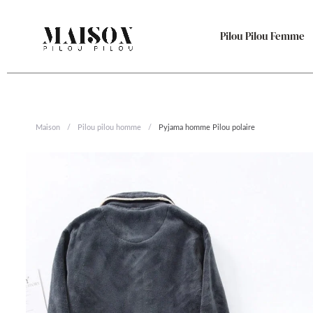
Aller
au
Pilou Pilou Femme
contenu
Maison
/
Pilou pilou homme
/
Pyjama homme Pilou polaire