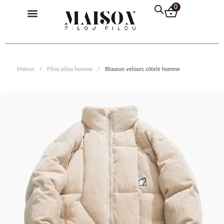
Aller
Menu
0
au
contenu
Pilou Pilou Femme
Pilou Pilou Homme
Pilou Pilou Enfant
Pull Plaid
Maison
/
Pilou pilou homme
/
Blouson velours côtelé homme