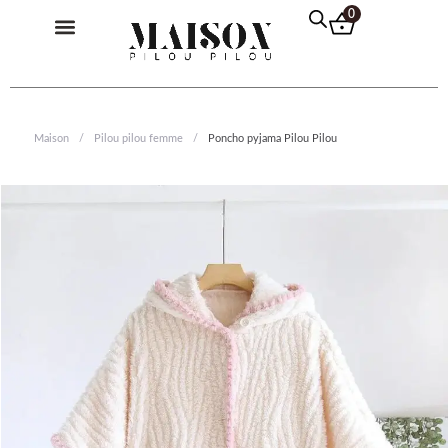
Aller
Menu
0
au
contenu
Pilou Pilou Femme
Pilou Pilou Homme
Pilou Pilou Enfant
Pull Plaid
Maison
/
Pilou pilou femme
/
Poncho pyjama Pilou Pilou