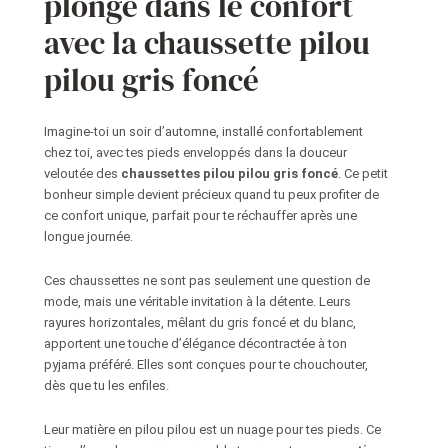
plonge dans le confort
avec la chaussette pilou
pilou gris foncé
Imagine-toi un soir d’automne, installé confortablement
chez toi, avec tes pieds enveloppés dans la douceur
veloutée des
chaussettes pilou pilou gris foncé
. Ce petit
bonheur simple devient précieux quand tu peux profiter de
ce confort unique, parfait pour te réchauffer après une
longue journée.
Ces chaussettes ne sont pas seulement une question de
mode, mais une véritable invitation à la détente. Leurs
rayures horizontales, mêlant du gris foncé et du blanc,
apportent une touche d’élégance décontractée à ton
pyjama préféré. Elles sont conçues pour te chouchouter,
dès que tu les enfiles.
Leur matière en pilou pilou est un nuage pour tes pieds. Ce