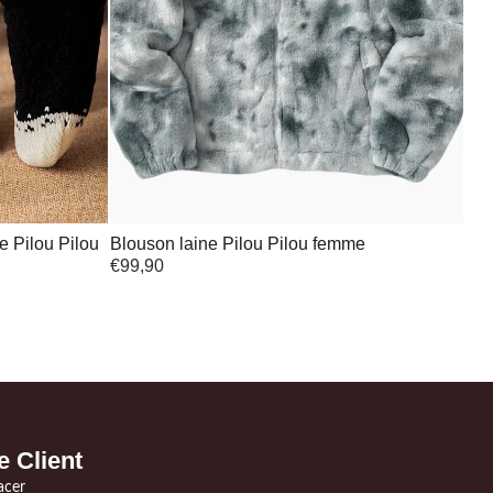
e Pilou Pilou
Blouson laine Pilou Pilou femme
€
99,90
e Client
acer