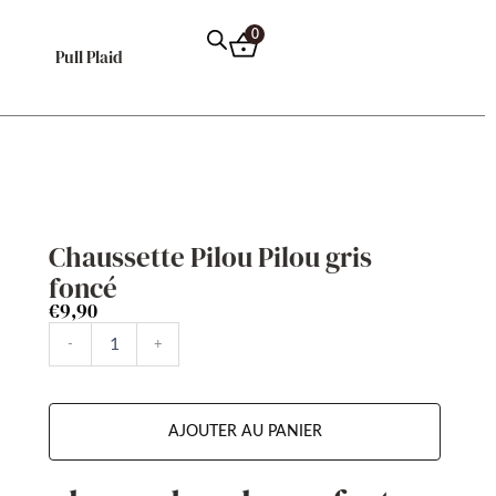
0
Pull Plaid
Chaussette Pilou Pilou gris
foncé
€
9,90
quantité
-
+
de
Chaussette
Pilou
Pilou
AJOUTER AU PANIER
gris
foncé