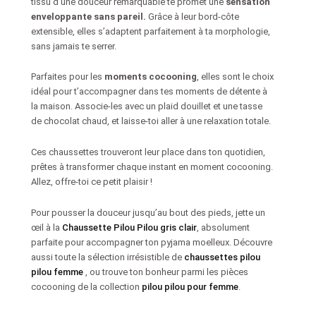
tissu d’une douceur remarquable te promet une
sensation
enveloppante sans pareil.
Grâce à leur bord-côte
extensible, elles s’adaptent parfaitement à ta morphologie,
sans jamais te serrer.
Parfaites pour les
moments cocooning
, elles sont le choix
idéal pour t’accompagner dans tes moments de détente à
la maison. Associe-les avec un plaid douillet et une tasse
de chocolat chaud, et laisse-toi aller à une relaxation totale.
Ces chaussettes trouveront leur place dans ton quotidien,
prêtes à transformer chaque instant en moment cocooning.
Allez, offre-toi ce petit plaisir !
Pour pousser la douceur jusqu’au bout des pieds, jette un
œil à la
Chaussette Pilou Pilou gris clair
, absolument
parfaite pour accompagner ton pyjama moelleux. Découvre
aussi toute la sélection irrésistible de
chaussettes pilou
pilou femme
, ou trouve ton bonheur parmi les pièces
cocooning de la collection
pilou pilou pour femme
.