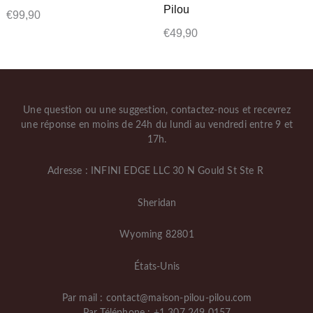
Pilou
€
99,90
€
49,90
Une question ou une suggestion, contactez-nous et recevrez
une réponse en moins de 24h du lundi au vendredi entre 9 et
17h.
Adresse : INFINI EDGE LLC 30 N Gould St Ste R
Sheridan
Wyoming 82801
États-Unis
Par mail : contact@maison-pilou-pilou.com