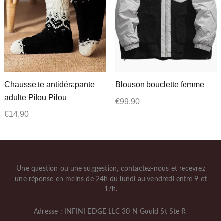
Chaussette antidérapante
Blouson bouclette femme
adulte Pilou Pilou
€
99,90
€
14,90
Une question ou une suggestion, contactez-nous et recevrez
une réponse en moins de 24h du lundi au vendredi entre 9 et
17h.
Adresse : INFINI EDGE LLC 30 N Gould St Ste R