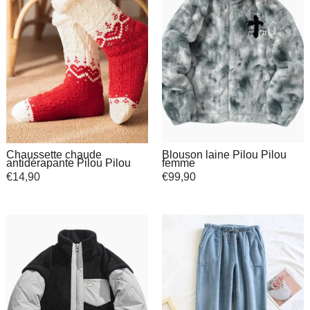
Chaussette chaude
Blouson laine Pilou Pilou
antidérapante Pilou Pilou
femme
€
14,90
€
99,90