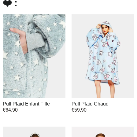
❤️ :
Pull Plaid Enfant Fille
Pull Plaid Chaud
€
64,90
€
59,90