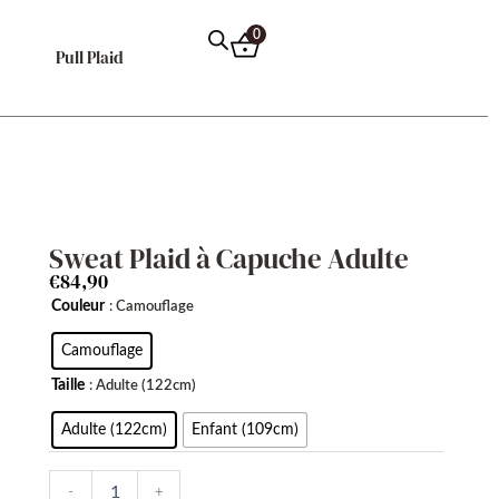
0
Pull Plaid
Sweat Plaid à Capuche Adulte
€
84,90
quantité
Couleur
: Camouflage
de
Sweat
Camouflage
Plaid
Taille
: Adulte (122cm)
à
Capuche
Adulte (122cm)
Enfant (109cm)
Adulte
-
+