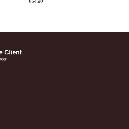
€
64,90
e Client
acer