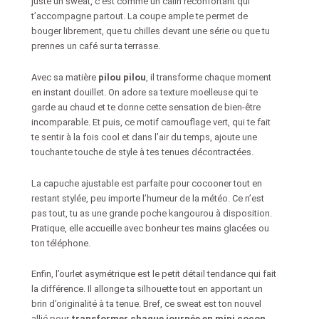
juste un sweat, c’est comme un câlin réconfortant qui
t’accompagne partout. La coupe ample te permet de
bouger librement, que tu chilles devant une série ou que tu
prennes un café sur ta terrasse.
Avec sa matière
pilou pilou
, il transforme chaque moment
en instant douillet. On adore sa texture moelleuse qui te
garde au chaud et te donne cette sensation de bien-être
incomparable. Et puis, ce motif camouflage vert, qui te fait
te sentir à la fois cool et dans l’air du temps, ajoute une
touchante touche de style à tes tenues décontractées.
La capuche ajustable est parfaite pour cocooner tout en
restant stylée, peu importe l’humeur de la météo. Ce n’est
pas tout, tu as une grande poche kangourou à disposition.
Pratique, elle accueille avec bonheur tes mains glacées ou
ton téléphone.
Enfin, l’ourlet asymétrique est le petit détail tendance qui fait
la différence. Il allonge ta silhouette tout en apportant un
brin d’originalité à ta tenue. Bref, ce sweat est ton nouvel
allié pour
transformer chaque journée en mini cocon