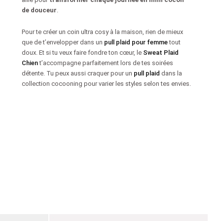
de douceur
.
Pour te créer un coin ultra cosy à la maison, rien de mieux
que de t’envelopper dans un
pull plaid pour femme
tout
doux. Et si tu veux faire fondre ton cœur, le
Sweat Plaid
Chien
t’accompagne parfaitement lors de tes soirées
détente. Tu peux aussi craquer pour un
pull plaid
dans la
collection cocooning pour varier les styles selon tes envies.