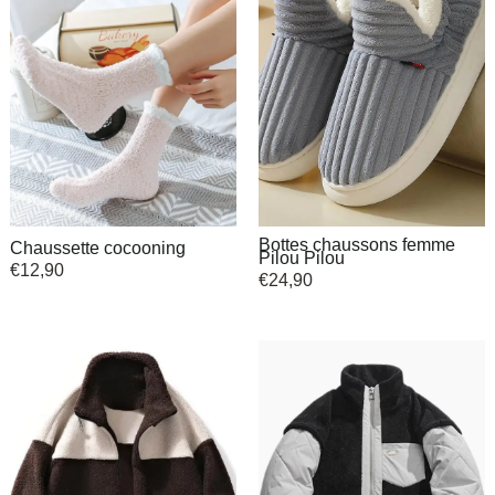
Bottes chaussons femme
Chaussette cocooning
Pilou Pilou
€
12,90
€
24,90