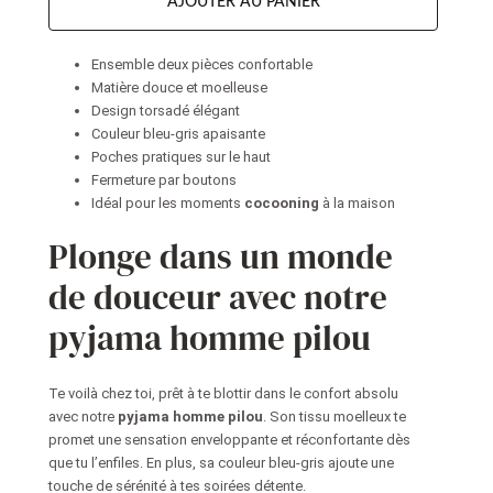
AJOUTER AU PANIER
Ensemble deux pièces confortable
Matière douce et moelleuse
Design torsadé élégant
Couleur bleu-gris apaisante
Poches pratiques sur le haut
Fermeture par boutons
Idéal pour les moments
cocooning
à la maison
Plonge dans un monde
de douceur avec notre
pyjama homme pilou
Te voilà chez toi, prêt à te blottir dans le confort absolu
avec notre
pyjama homme pilou
. Son tissu moelleux te
promet une sensation enveloppante et réconfortante dès
que tu l’enfiles. En plus, sa couleur bleu-gris ajoute une
touche de sérénité à tes soirées détente.