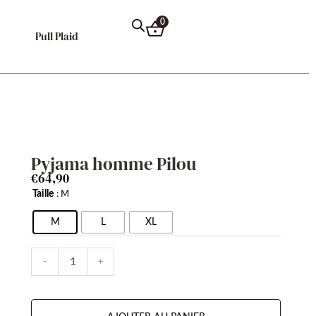
0
Pull Plaid
Pyjama homme Pilou
€
64,90
quantité
Taille
: M
de
Pyjama
M
L
XL
homme
Pilou
-
+