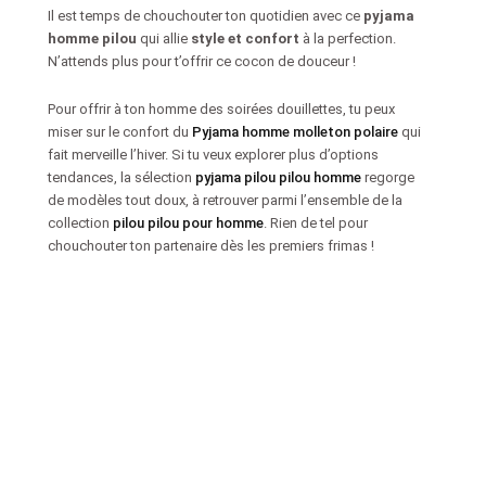
Il est temps de chouchouter ton quotidien avec ce
pyjama
homme pilou
qui allie
style et confort
à la perfection.
N’attends plus pour t’offrir ce cocon de douceur !
Pour offrir à ton homme des soirées douillettes, tu peux
miser sur le confort du
Pyjama homme molleton polaire
qui
fait merveille l’hiver. Si tu veux explorer plus d’options
tendances, la sélection
pyjama pilou pilou homme
regorge
de modèles tout doux, à retrouver parmi l’ensemble de la
collection
pilou pilou pour homme
. Rien de tel pour
chouchouter ton partenaire dès les premiers frimas !