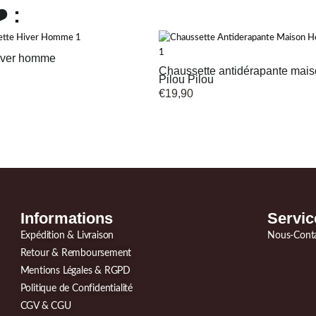
 :
iver homme
Chaussette antidérapante ma
Pilou Pilou
€
19,90
Informations
Servic
Expédition & Livraison
Nous-Cont
Retour & Remboursement
Mentions Légales & RGPD
Politique de Confidentialité
CGV & CGU