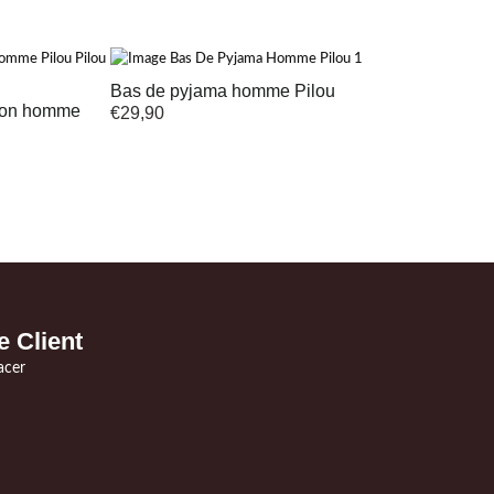
Bas de pyjama homme Pilou
ison homme
€
29,90
e Client
acer