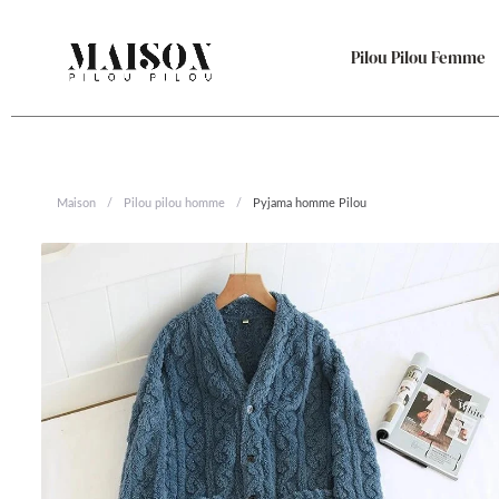
Aller
au
Pilou Pilou Femme
contenu
Maison
/
Pilou pilou homme
/
Pyjama homme Pilou