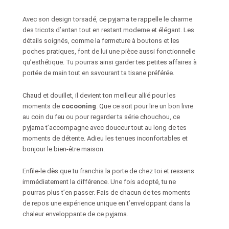
Avec son design torsadé, ce pyjama te rappelle le charme
des tricots d’antan tout en restant moderne et élégant. Les
détails soignés, comme la fermeture à boutons et les
poches pratiques, font de lui une pièce aussi fonctionnelle
qu’esthétique. Tu pourras ainsi garder tes petites affaires à
portée de main tout en savourant ta tisane préférée.
Chaud et douillet, il devient ton meilleur allié pour les
moments de
cocooning
. Que ce soit pour lire un bon livre
au coin du feu ou pour regarder ta série chouchou, ce
pyjama t’accompagne avec douceur tout au long de tes
moments de détente. Adieu les tenues inconfortables et
bonjour le bien-être maison.
Enfile-le dès que tu franchis la porte de chez toi et ressens
immédiatement la différence. Une fois adopté, tu ne
pourras plus t’en passer. Fais de chacun de tes moments
de repos une expérience unique en t’enveloppant dans la
chaleur enveloppante de ce pyjama.