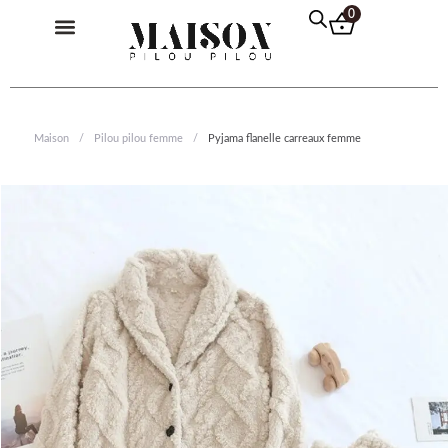
Aller
Menu
0
au
contenu
Pilou Pilou Femme
Pilou Pilou Homme
Pilou Pilou Enfant
Pull Plaid
Maison
/
Pilou pilou femme
/
Pyjama flanelle carreaux femme