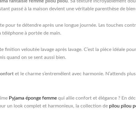
ama fantaisie femme pilou pilou
. Sa texture incroyablement douce
stant passé à la maison devient une véritable parenthèse de bien
aite pour te détendre après une longue journée. Les touches cont
n téléphone à portée de main.
e finition veloutée lavage après lavage. C’est la pièce idéale pou
mis quand on se sent aussi bien.
onfort
et le charme s’entremêlent avec harmonie. N’attends plus 
blime
Pyjama éponge femme
qui allie confort et élégance ? En dé
our un look complet et harmonieux, la collection de
pilou pilou 