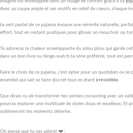
Imagine-toi enveloppée dans un nuage de confort grâce à ce
pyj
Avec sa coupe ample et ses motifs en relief de cœurs, chaque in
Le vert pastel de ce pyjama évoque une sérénité naturelle, parf
effort, tout en restant pratiques pour glisser un mouchoir ou to
Tu adoreras la chaleur enveloppante du pilou pilou qui garde cett
dans un bon livre ou binge-watch ta série préférée, tout est per
Faire le choix de ce pyjama, c’est opter pour un quotidien où le
c
essentiel qui sait se faire discret tout en étant
irrésistible
.
Que dirais-tu de transformer tes soirées cocooning avec un su
pourras explorer une multitude de styles doux et moelleux. Et p
sublimeront tes moments détente.
On pense que tu vas adorer ❤️ :