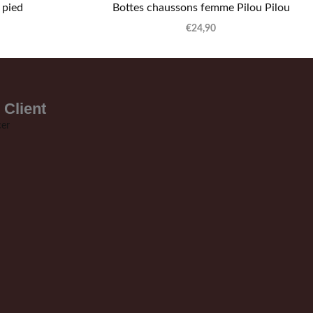
 pied
Bottes chaussons femme Pilou Pilou
€
24,90
 Client
er