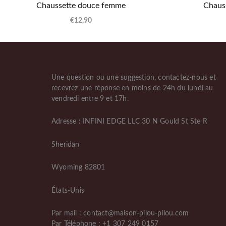
Chaussette douce femme
Chaus
€
12,90
Une question ou une suggestion, contactez-nous et
recevrez une réponse en moins de 24h du lundi au
vendredi entre 9 et 17h.
Adresse : INFINI EDGE LLC 30 N Gould St Ste R
Sheridan
Wyoming 82801
États-Unis
Par mail : contact@maison-pilou-pilou.com
Par Téléphone : +1 307 249 0157