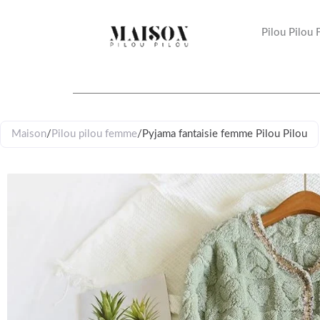
Aller
au
Pilou Pilou
contenu
Maison
/
Pilou pilou femme
/
Pyjama fantaisie femme Pilou Pilou