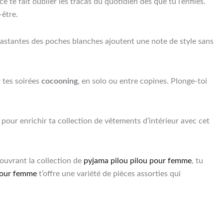
 te fait oublier les tracas du quotidien dès que tu l’enfiles.
-être.
rastantes des poches blanches ajoutent une note de style sans
r tes soirées
cocooning
, en solo ou entre copines. Plonge-toi
pour enrichir ta collection de vêtements d’intérieur avec cet
couvrant la collection de
pyjama pilou pilou pour femme
, tu
pour femme
t’offre une variété de pièces assorties qui