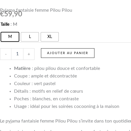
Pyjama fantaisie femme Pilou Pilou
€
59,90
quantité
: M
Taille
de
Pyjama
M
L
XL
fantaisie
femme
Pilou
AJOUTER AU PANIER
-
+
Pilou
Matière
: pilou pilou douce et confortable
Coupe : ample et décontractée
Couleur : vert pastel
Détails : motifs en relief de cœurs
Poches : blanches, en contraste
Usage : idéal pour les soirées cocooning à la maison
Le pyjama fantaisie femme Pilou Pilou s’invite dans ton quotidi