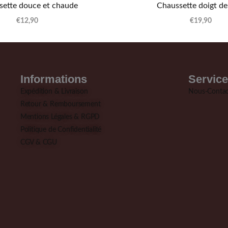
sette douce et chaude
Chaussette doigt de
€
12,90
€
19,90
Informations
Service
Expédition & Livraison
Nous-Contac
Retour & Remboursement
Mentions Légales & RGPD
Politique de Confidentialité
CGV & CGU