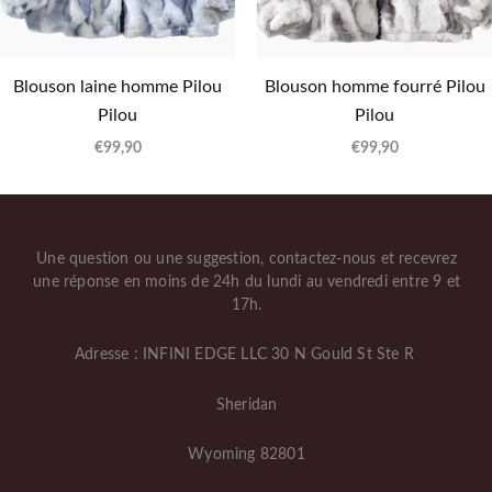
Blouson laine homme Pilou
Blouson homme fourré Pilou
Pilou
Pilou
€
99,90
€
99,90
Une question ou une suggestion, contactez-nous et recevrez
une réponse en moins de 24h du lundi au vendredi entre 9 et
17h.
Adresse : INFINI EDGE LLC 30 N Gould St Ste R
Sheridan
Wyoming 82801