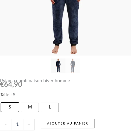
Pyjama combinaison hiver homme
€
64,90
quantité
: S
Taille
de
Pyjama
S
M
L
combinaison
hiver
homme
AJOUTER AU PANIER
-
+