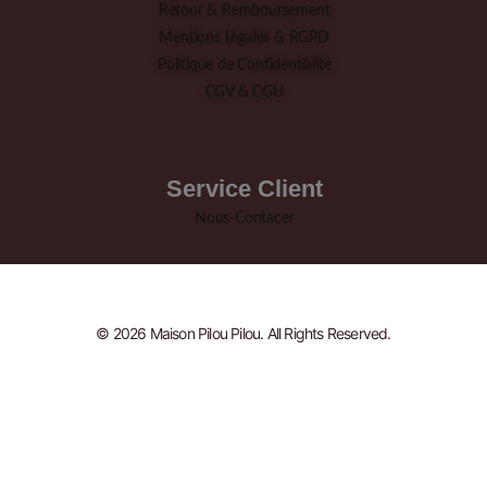
Retour & Remboursement
Mentions Légales & RGPD
Politique de Confidentialité
CGV & CGU
Service Client
Nous-Contacer
© 2026 Maison Pilou Pilou. All Rights Reserved.