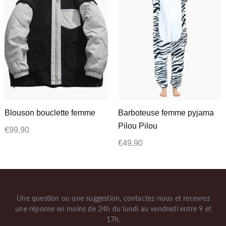
Blouson bouclette femme
Barboteuse femme pyjama
Pilou Pilou
€
99,90
€
49,90
Une question ou une suggestion, contactez-nous et recevrez
une réponse en moins de 24h du lundi au vendredi entre 9 et
17h.