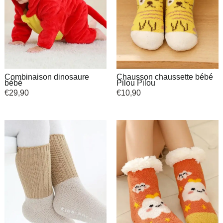
Combinaison dinosaure
Chausson chaussette bébé
bébé
Pilou Pilou
€
29,90
€
10,90