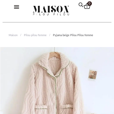
Aller
Menu
0
au
contenu
Pilou Pilou Femme
Pilou Pilou Homme
Pilou Pilou Enfant
Pull Plaid
Maison
/
Pilou pilou femme
/
Pyjama beige Pilou Pilou femme