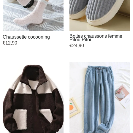
Bottes chaussons femme
Chaussette cocooning
Pilou Pilou
€
12,90
€
24,90