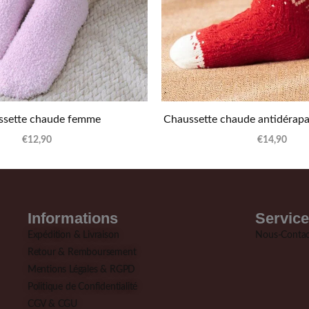
ssette chaude femme
Chaussette chaude antidérapa
€
12,90
€
14,90
Informations
Service
Expédition & Livraison
Nous-Contac
Retour & Remboursement
Mentions Légales & RGPD
Politique de Confidentialité
CGV & CGU