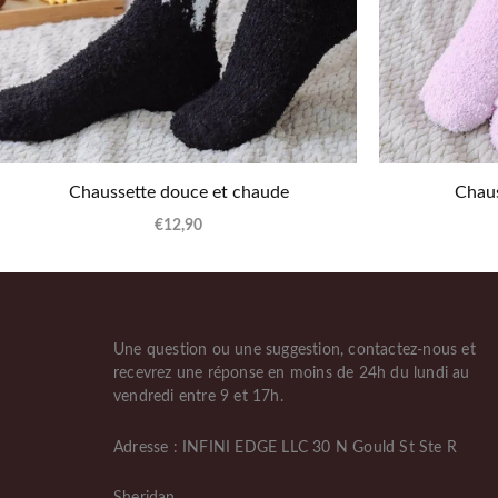
Chaussette douce et chaude
Chau
€
12,90
Une question ou une suggestion, contactez-nous et
recevrez une réponse en moins de 24h du lundi au
vendredi entre 9 et 17h.
Adresse : INFINI EDGE LLC 30 N Gould St Ste R