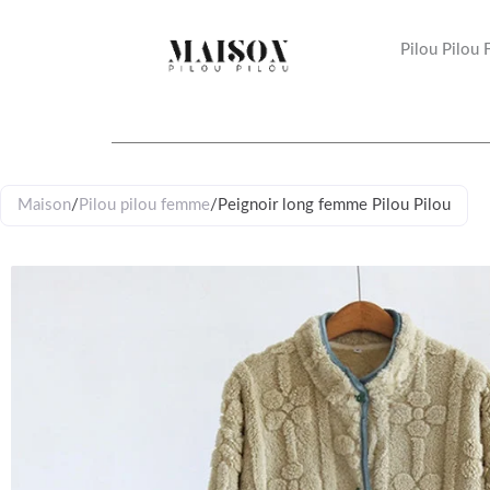
Aller
au
Pilou Pilou
contenu
Maison
/
Pilou pilou femme
/
Peignoir long femme Pilou Pilou