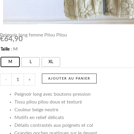
Peignoir long femme Pilou Pilou
€
64,90
quantité
: M
Taille
de
Peignoir
M
L
XL
long
femme
Pilou
AJOUTER AU PANIER
-
+
Pilou
Peignoir long avec boutons-pression
Tissu pilou pilou doux et texturé
Couleur beige neutre
Motifs en relief délicats
Détails contrastés aux poignets et col
Grandes poches pratiques sur le devant