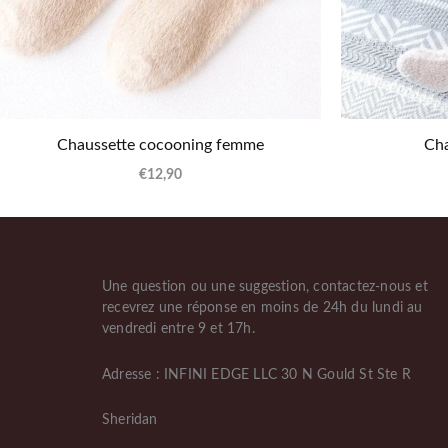
Chaussette cocooning femme
Cha
€
12,90
Une question ou une suggestion, contactez-nous et
recevrez une réponse en moins de 24h du lundi au
vendredi entre 9 et 17h.
Adresse : INFINI EDGE LLC 30 N Gould St Ste R
Sheridan