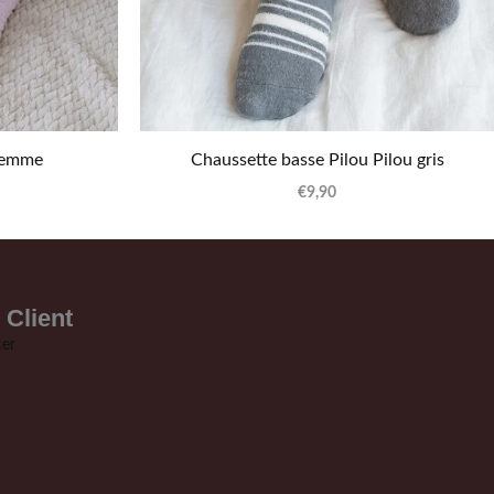
femme
Chaussette basse Pilou Pilou gris
€
9,90
 Client
er