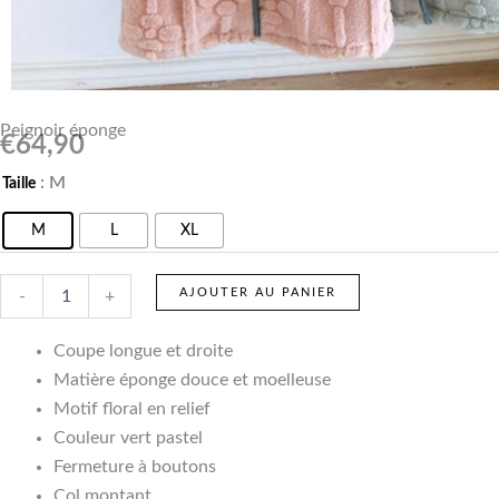
Peignoir éponge
€
64,90
quantité
: M
Taille
de
Peignoir
M
L
XL
éponge
AJOUTER AU PANIER
-
+
Coupe longue et droite
Matière éponge douce et moelleuse
Motif floral en relief
Couleur vert pastel
Fermeture à boutons
Col montant