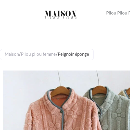
Aller
au
Pilou Pilou
contenu
Maison
/
Pilou pilou femme
/
Peignoir éponge