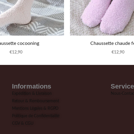
ussette cocooning
Chaussette chaude 
€
12,90
€
12,90
Informations
Service
Expédition & Livraison
Nous-Contac
Retour & Remboursement
Mentions Légales & RGPD
Politique de Confidentialité
CGV & CGU