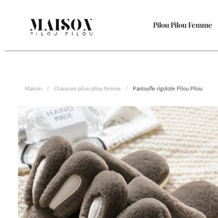
Aller
au
Pilou Pilou Femme
contenu
Maison
/
Chausson pilou pilou femme
/
Pantoufle rigolote Pilou Pilou