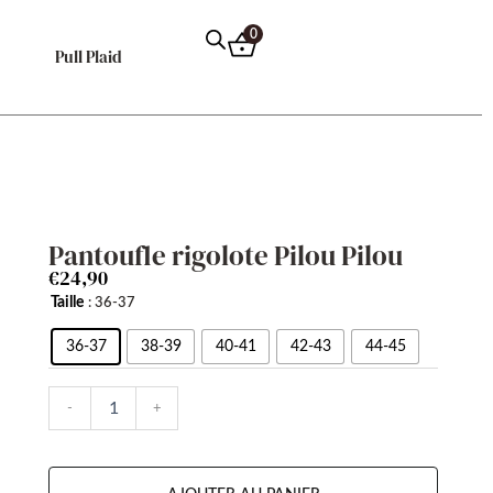
0
Pull Plaid
Pantoufle rigolote Pilou Pilou
€
24,90
quantité
Taille
: 36-37
de
Pantoufle
36-37
38-39
40-41
42-43
44-45
rigolote
Pilou
-
+
Pilou