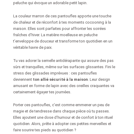
peluche qui évoque un adorable petit lapin.
La couleur marron de ces pantoufles apporte une touche
de chaleur et de réconfort à tes moments cocooning à la
maison. Elles sont parfaites pour affronter les soirées
fraîches d’hiver. La matière moelleuse en peluche
t’enveloppe de douceur et transforme ton quotidien en un
véritable havre de paix.
Tu vas adorer la semelle antidérapante qui assure des pas
sûrs et tranquilles, même sur les surfaces glissantes. Fini le
stress des glissades imprévues : ces pantoufles
deviennent
ton allié sécurité à la maison
. Leur design
amusant en forme de lapin avec des oreilles craquantes va
certainement égayer tes journées.
Porter ces pantoufles, c’est comme emmener un peu de
magie et de tendresse dans chaque pièce où tu passes.
Elles ajoutent une dose d’humour et de confort à ton rituel
quotidien. Alors, prête à adopter ces petites merveilles et
faire sourire tes pieds au quotidien ?