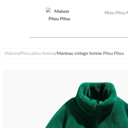
Aller
au
Pilou Pilou
contenu
Maison
/
Pilou pilou femme
/
Manteau vintage femme Pilou Pilou