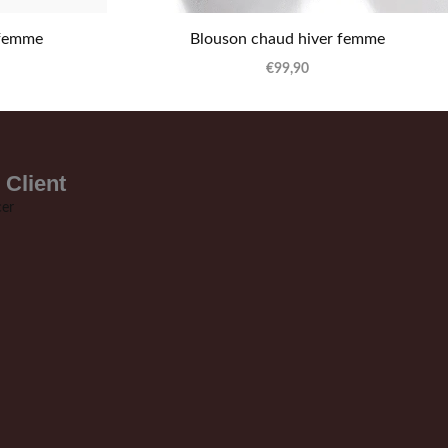
 femme
Blouson chaud hiver femme
€
99,90
 Client
er