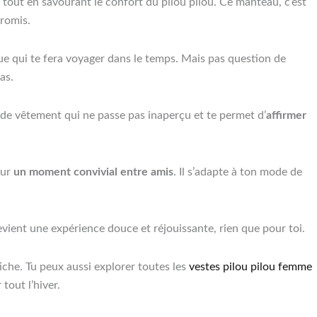
, tout en savourant le confort du pilou pilou. Ce manteau, c’est
promis.
ue qui te fera voyager dans le temps. Mais pas question de
as.
 de vêtement qui ne passe pas inaperçu et te permet d’
affirmer
our
un moment convivial entre amis
. Il s’adapte à ton mode de
evient une expérience douce et réjouissante, rien que pour toi.
tiche. Tu peux aussi explorer toutes les
vestes pilou pilou femme
tout l’hiver.