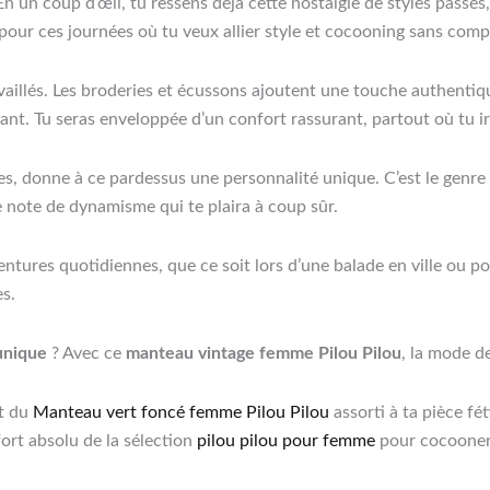
 En un coup d’œil, tu ressens déjà cette nostalgie de styles passés
 pour ces journées où tu veux allier style et cocooning sans com
aillés. Les broderies et écussons ajoutent une touche authentiq
tant. Tu seras enveloppée d’un confort rassurant, partout où tu ir
s, donne à ce pardessus une personnalité unique. C’est le genre
ne note de dynamisme qui te plaira à coup sûr.
ntures quotidiennes, que ce soit lors d’une balade en ville ou p
es.
unique
? Avec ce
manteau vintage femme Pilou Pilou
, la mode d
et du
Manteau vert foncé femme Pilou Pilou
assorti à ta pièce fé
fort absolu de la sélection
pilou pilou pour femme
pour cocooner 