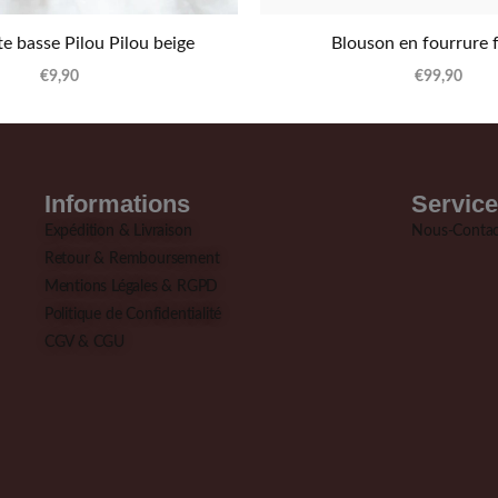
e basse Pilou Pilou beige
Blouson en fourrure
€
9,90
€
99,90
Informations
Service
Expédition & Livraison
Nous-Contac
Retour & Remboursement
Mentions Légales & RGPD
Politique de Confidentialité
CGV & CGU