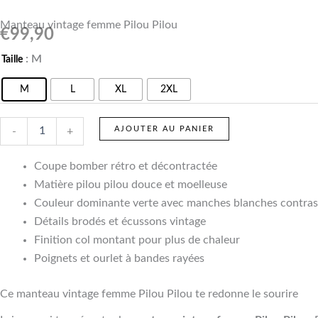
Manteau vintage femme Pilou Pilou
€
99,90
quantité
: M
Taille
de
Manteau
M
L
XL
2XL
vintage
femme
Pilou
AJOUTER AU PANIER
-
+
Pilou
Coupe bomber rétro et décontractée
Matière pilou pilou douce et moelleuse
Couleur dominante verte avec manches blanches contras
Détails brodés et écussons vintage
Finition col montant pour plus de chaleur
Poignets et ourlet à bandes rayées
Ce manteau vintage femme Pilou Pilou te redonne le sourire