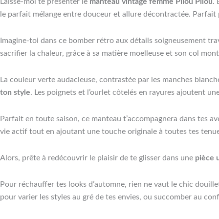
Laisse-moi te présenter le
manteau vintage femme Pilou Pilou
.
le parfait mélange entre douceur et allure décontractée. Parfait
Imagine-toi dans ce bomber rétro aux détails soigneusement trav
sacrifier la chaleur, grâce à sa matière moelleuse et son col mon
La couleur verte audacieuse, contrastée par les manches blanche
ton style
. Les poignets et l’ourlet côtelés en rayures ajoutent u
Parfait en toute saison, ce manteau t’accompagnera dans tes ave
vie actif tout en ajoutant une touche originale à toutes tes tenu
Alors, prête à redécouvrir le plaisir de te glisser dans une
pièce 
Pour réchauffer tes looks d’automne, rien ne vaut le chic douill
pour varier les styles au gré de tes envies, ou succomber au con