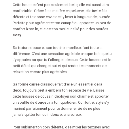
Cette housse n’est pas seulement belle, elle est aussi ultra-
confortable. Grâce à sa matière en peluche, elle invite à la
détente et te donne envie de t’y lover à longueur de journée.
Parfaite pour agrémenter ton canapé ou apporter un peu de
confort à ton lit, elle est ton meilleur allié pour des soirées
cosy
.
Sa texture douce et son toucher moelleux font toute la
différence. C’est une sensation agréable chaque fois que tu
t’y appuies ou que tu t’allonges dessus. Cette housse est le
petit détail qui change tout et qui rendra tes moments de
relaxation encore plus agréables.
Sa forme carrée classique fait d’elle un essentiel de la
déco, toujours prêt à embellir ton espace de vie. Laisse
cette housse de coussin déployer son charme et apporter
un souffle de
douceur
à ton quotidien. Confort et style s’y
marient parfaitement pour te donner envie de ne plus
jamais quitter ton coin doux et chaleureux.
Pour sublimer ton coin détente, ose mixer les textures avec