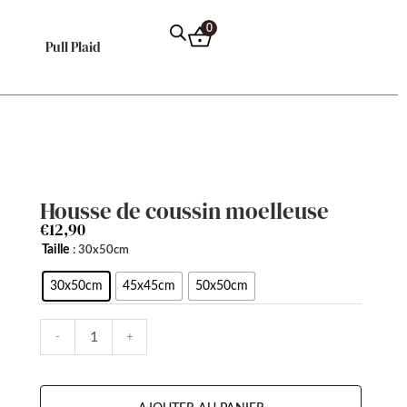
0
Pull Plaid
Housse de coussin moelleuse
€
12,90
quantité
Taille
: 30x50cm
de
Housse
30x50cm
45x45cm
50x50cm
de
coussin
-
+
moelleuse