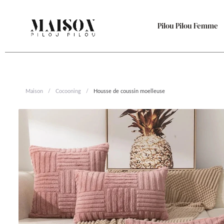
Aller
au
Pilou Pilou Femme
contenu
Maison
/
Cocooning
/
Housse de coussin moelleuse