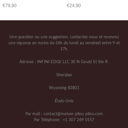
€
79,90
€
24,90
Une question ou une suggestion, contactez-nous et recevrez
une réponse en moins de 24h du lundi au vendredi entre 9 et
17h.
Adresse : INFINI EDGE LLC 30 N Gould St Ste R
Sheridan
Wyoming 82801
États-Unis
Par mail : contact@maison-pilou-pilou.com
Par Téléphone : +1 307 249 0157