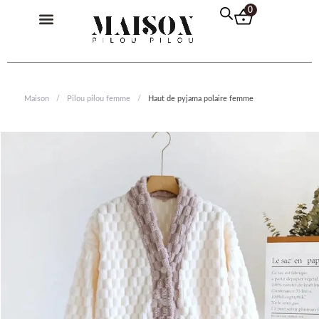
Aller
Menu
0
au
contenu
Pilou Pilou Femme
Pilou Pilou Homme
Pilou Pilou Enfant
Pull Plaid
Maison
/
Pilou pilou femme
/
Haut de pyjama polaire femme