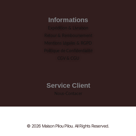
Informations
Expédition & Livraison
Retour & Remboursement
Mentions Légales & RGPD
Politique de Confidentialité
CGV & CGU
Service Client
Nous-Contacer
© 2026 Maison Pilou Pilou. All Rights Reserved.