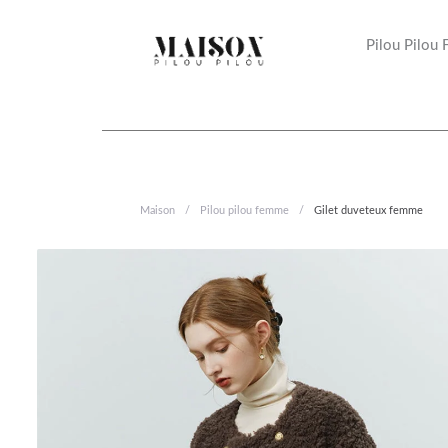
Aller
au
Pilou Pilou
contenu
Maison
/
Pilou pilou femme
/
Gilet duveteux femme