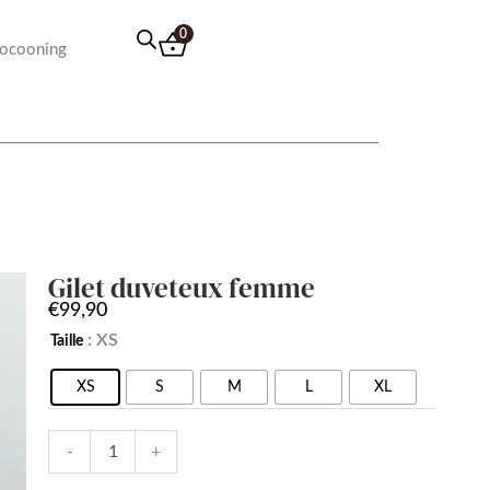
0
ocooning
Gilet duveteux femme
€
99,90
quantité
: XS
Taille
de
Gilet
XS
S
M
L
XL
duveteux
femme
-
+