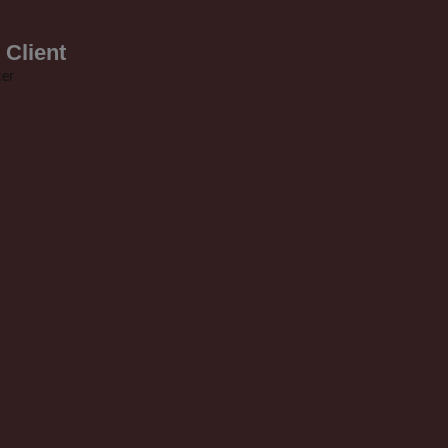
 Client
er