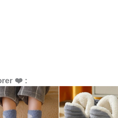
rer ❤️ :