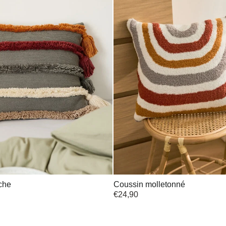
che
Coussin molletonné
€
24,90