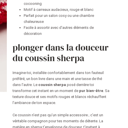
cocooning
Motif à carreaux audacieux, rouge et blanc
Parfait pour un salon cosy ou une chambre
chaleureuse
Facile à assortir avec d’autres éléments de
décoration
plonger dans la douceur
du coussin sherpa
Imagine-toi, installée confortablement dans ton fauteuil
préféré, un bon livre dans une main et une tasse de thé
dans l’autre. Le
coussin sherpa
posé derrière toi
transforme cet instant en un moment de
pur bien-être
. Sa
texture douce et ses motifs rouges et blancs réchauffent
l’ambiance de ton espace.
Ce coussin n’est pas qu’un simple accessoire ; c’est un
véritable compagnon pour tes moments de détente. La
matière en sherpa t’enveloppe de douceur, t’invitant à