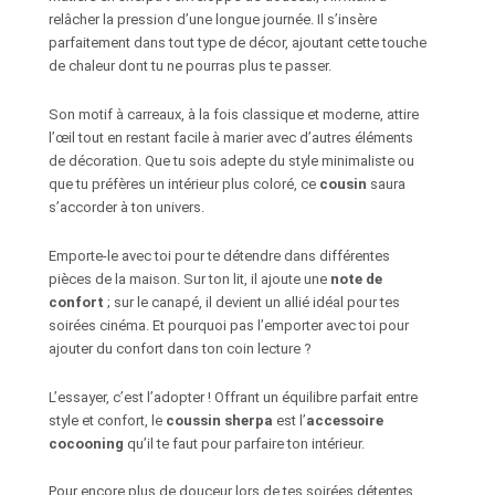
relâcher la pression d’une longue journée. Il s’insère
parfaitement dans tout type de décor, ajoutant cette touche
de chaleur dont tu ne pourras plus te passer.
Son motif à carreaux, à la fois classique et moderne, attire
l’œil tout en restant facile à marier avec d’autres éléments
de décoration. Que tu sois adepte du style minimaliste ou
que tu préfères un intérieur plus coloré, ce
cousin
saura
s’accorder à ton univers.
Emporte-le avec toi pour te détendre dans différentes
pièces de la maison. Sur ton lit, il ajoute une
note de
confort
; sur le canapé, il devient un allié idéal pour tes
soirées cinéma. Et pourquoi pas l’emporter avec toi pour
ajouter du confort dans ton coin lecture ?
L’essayer, c’est l’adopter ! Offrant un équilibre parfait entre
style et confort, le
coussin sherpa
est l’
accessoire
cocooning
qu’il te faut pour parfaire ton intérieur.
Pour encore plus de douceur lors de tes soirées détentes,