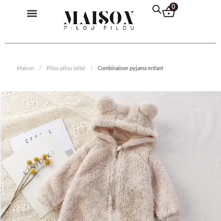
Aller
Menu
0
au
contenu
Pilou Pilou Femme
Pilou Pilou Homme
Pilou Pilou Enfant
Pull Plaid
Maison
/
Pilou pilou bébé
/
Combinaison pyjama enfant