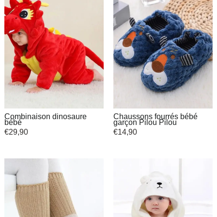
Combinaison dinosaure
Chaussons fourrés bébé
bébé
garçon Pilou Pilou
€
29,90
€
14,90