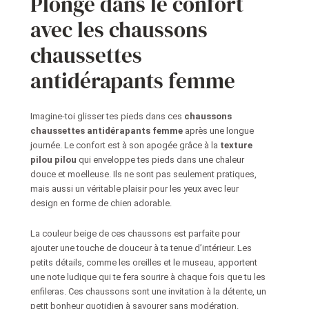
Plonge dans le confort
avec les chaussons
chaussettes
antidérapants femme
Imagine-toi glisser tes pieds dans ces
chaussons
chaussettes antidérapants femme
après une longue
journée. Le confort est à son apogée grâce à la
texture
pilou pilou
qui enveloppe tes pieds dans une chaleur
douce et moelleuse. Ils ne sont pas seulement pratiques,
mais aussi un véritable plaisir pour les yeux avec leur
design en forme de chien adorable.
La couleur beige de ces chaussons est parfaite pour
ajouter une touche de douceur à ta tenue d’intérieur. Les
petits détails, comme les oreilles et le museau, apportent
une note ludique qui te fera sourire à chaque fois que tu les
enfileras. Ces chaussons sont une invitation à la détente, un
petit bonheur quotidien à savourer sans modération.