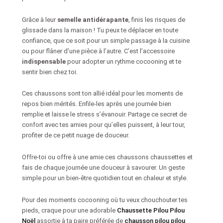
Grâce à leur
semelle antidérapante
, finis les risques de
glissade dans la maison ! Tu peux te déplacer en toute
confiance, que ce soit pour un simple passage à la cuisine
ou pour flâner d’une pièce à l’autre. C’est l’accessoire
indispensable
pour adopter un rythme cocooning et te
sentir bien chez toi.
Ces chaussons sont ton allié idéal pour les moments de
repos bien mérités. Enfile-les après une journée bien
remplie et laisse le stress s’évanouir. Partage ce secret de
confort avec tes amies pour qu’elles puissent, à leur tour,
profiter de ce petit nuage de douceur.
Offre-toi ou offre à une amie ces chaussons chaussettes et
fais de chaque journée une douceur à savourer. Un geste
simple pour un bien-être quotidien tout en chaleur et style.
Pour des moments cocooning où tu veux chouchouter tes
pieds, craque pour une adorable
Chaussette Pilou Pilou
Noël
assortie à ta paire préférée de
chausson pilou pilou