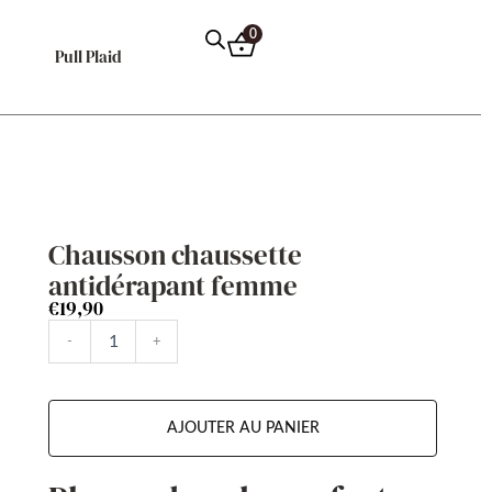
0
Pull Plaid
Chausson chaussette
antidérapant femme
€
19,90
quantité
-
+
de
Chausson
chaussette
antidérapant
AJOUTER AU PANIER
femme