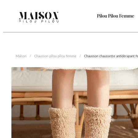
Aller
au
Pilou Pilou Femme
contenu
Maison
/
Chausson pilou pilou femme
/
Chausson chaussette antidérapant