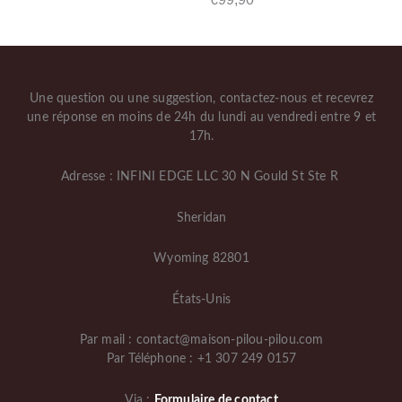
Une question ou une suggestion, contactez-nous et recevrez
une réponse en moins de 24h du lundi au vendredi entre 9 et
17h.
Adresse : INFINI EDGE LLC 30 N Gould St Ste R
Sheridan
Wyoming 82801
États-Unis
Par mail : contact@maison-pilou-pilou.com
Par Téléphone : +1 307 249 0157
Via :
Formulaire de contact