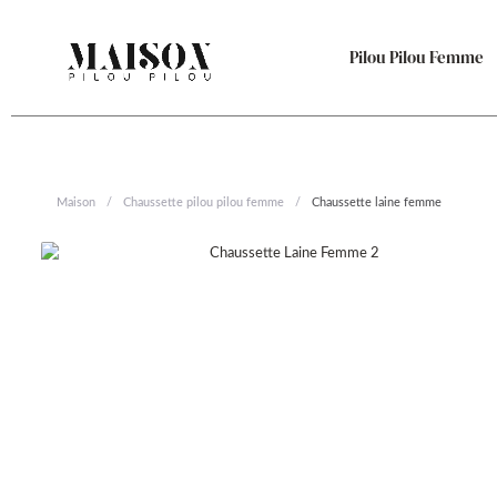
Aller
au
Pilou Pilou Femme
contenu
Maison
/
Chaussette pilou pilou femme
/
Chaussette laine femme