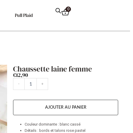
0
Pull Plaid
Chaussette laine femme
€
12,90
quantité
-
+
de
Chaussette
laine
femme
AJOUTER AU PANIER
Couleur dominante : blanc cassé
Détails : bords et talons rose pastel