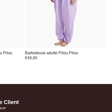
u Pilou
Barboteuse adulte Pilou Pilou
€
49,90
e Client
acer