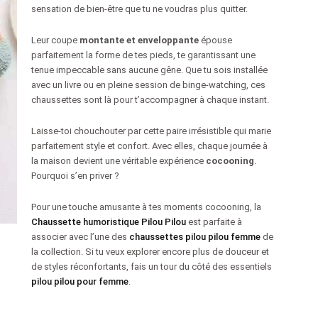
sensation de bien-être que tu ne voudras plus quitter.
Leur coupe
montante et enveloppante
épouse
parfaitement la forme de tes pieds, te garantissant une
tenue impeccable sans aucune gêne. Que tu sois installée
avec un livre ou en pleine session de binge-watching, ces
chaussettes sont là pour t’accompagner à chaque instant.
Laisse-toi chouchouter par cette paire irrésistible qui marie
parfaitement style et confort. Avec elles, chaque journée à
la maison devient une véritable expérience
cocooning
.
Pourquoi s’en priver ?
Pour une touche amusante à tes moments cocooning, la
Chaussette humoristique Pilou Pilou
est parfaite à
associer avec l’une des
chaussettes pilou pilou femme
de
la collection. Si tu veux explorer encore plus de douceur et
de styles réconfortants, fais un tour du côté des essentiels
pilou pilou pour femme
.