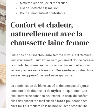
Matière : laine douce et moelleuse
Usage : détente à la maison
Coupe : montante et confortable
Confort et chaleur,
naturellement avec la
chaussette laine femme
Enfile ces
chaussettes laine femme
et vois la différence
immédiatement. Leur texture incroyablement douce caresse
tes pieds, te promettant un cocon de chaleur parfait pour
les longues soirées à la maison. Dès que tu les portes, tu te
sens enveloppée d’une tendresse apaisante.
La combinaison de blanc cassé et de rose pastel ajoute
une touche de douceur et de
style
à ton quotidien. Ces
chaussettes ne sont pas seulement un choix de confort,
elles deviennent ton meilleur allié
mode
pour cocooner
chez toi. Leur matière en laine moelleuse te procure une