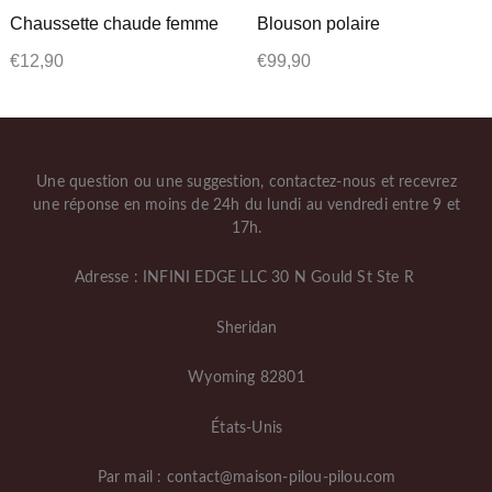
Chaussette chaude femme
Blouson polaire
€
12,90
€
99,90
Une question ou une suggestion, contactez-nous et recevrez
une réponse en moins de 24h du lundi au vendredi entre 9 et
17h.
Adresse : INFINI EDGE LLC 30 N Gould St Ste R
Sheridan
Wyoming 82801
États-Unis
Par mail : contact@maison-pilou-pilou.com