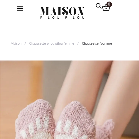
Aller
0
Menu
au
Pilou Pilou Femme
Pilou Pilou Homme
Pilou Pilou Enfant
Pull Plaid
contenu
Maison
/
Chaussette pilou pilou femme
/
Chaussette fourrure